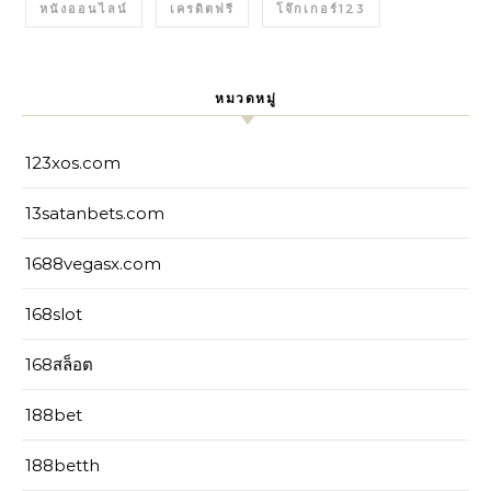
หนังออนไลน์
เครดิตฟรี
โจ๊กเกอร์123
หมวดหมู่
123xos.com
13satanbets.com
1688vegasx.com
168slot
168สล็อต
188bet
188betth