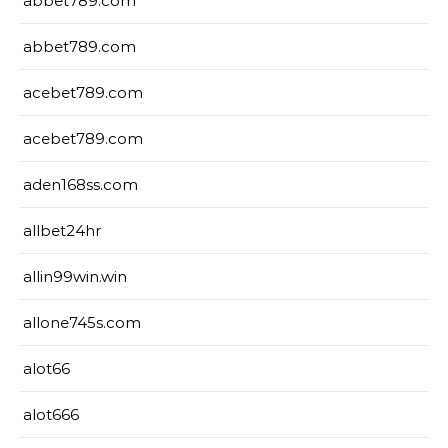
abbet789.com
abbet789.com
acebet789.com
acebet789.com
aden168ss.com
allbet24hr
allin99win.win
allone745s.com
alot66
alot666