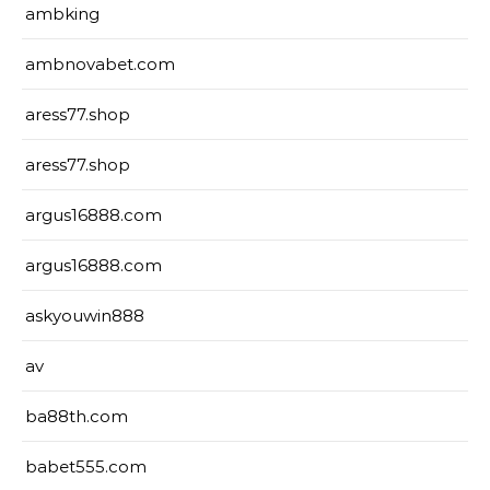
ambking
ambnovabet.com
aress77.shop
aress77.shop
argus16888.com
argus16888.com
askyouwin888
av
ba88th.com
babet555.com