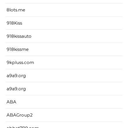
8lots.me
918Kiss
918kissauto
918kissme
9kpluss.com
a9a9.org
a9a9.org
ABA
ABAGroup2