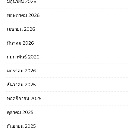
มิถุนายน 2026
พฤษภาคม 2026
เมษายน 2026
มีนาคม 2026
กุมภาพันธ์ 2026
มกราคม 2026
ธันวาคม 2025
พฤศจิกายน 2025
ตุลาคม 2025
กันยายน 2025