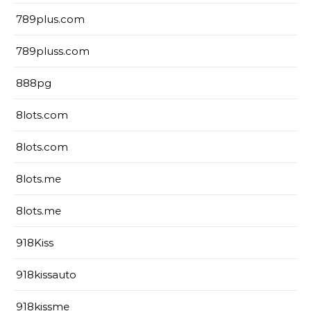
789plus.com
789pluss.com
888pg
8lots.com
8lots.com
8lots.me
8lots.me
918Kiss
918kissauto
918kissme