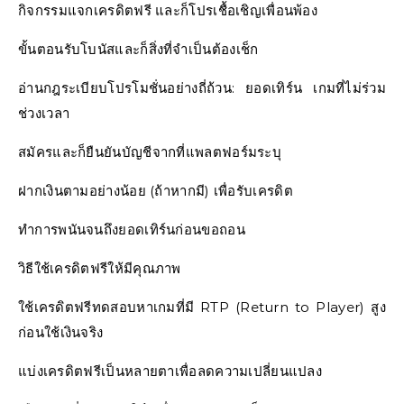
กิจกรรมแจกเครดิตฟรี และก็โปรเชื้อเชิญเพื่อนพ้อง
ขั้นตอนรับโบนัสและก็สิ่งที่จำเป็นต้องเช็ก
อ่านกฎระเบียบโปรโมชั่นอย่างถี่ถ้วน: ยอดเทิร์น เกมที่ไม่ร่วม
ช่วงเวลา
สมัครและก็ยืนยันบัญชีจากที่แพลตฟอร์มระบุ
ฝากเงินตามอย่างน้อย (ถ้าหากมี) เพื่อรับเครดิต
ทำการพนันจนถึงยอดเทิร์นก่อนขอถอน
วิธีใช้เครดิตฟรีให้มีคุณภาพ
ใช้เครดิตฟรีทดสอบหาเกมที่มี RTP (Return to Player) สูง
ก่อนใช้เงินจริง
แบ่งเครดิตฟรีเป็นหลายตาเพื่อลดความเปลี่ยนแปลง