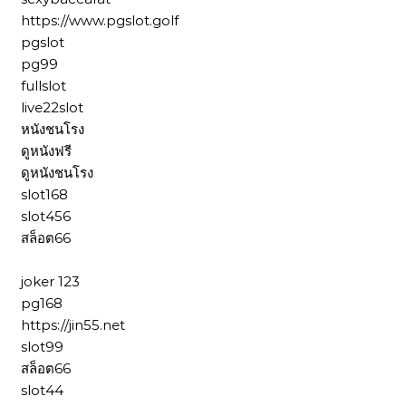
https://www.pgslot.golf
pgslot
pg99
fullslot
live22slot
หนังชนโรง
ดูหนังฟรี
ดูหนังชนโรง
slot168
slot456
สล็อต66
joker 123
pg168
https://jin55.net
slot99
สล็อต66
slot44