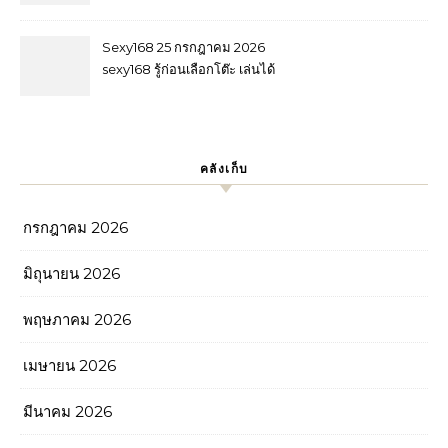
ชั้นนำ และฟีเจอร์ที่ผู้เล่นชื่นชอบ
casino เว็บใหญ่ ใหม่ล่าสุด Top
89 by Evelyn jin888.asia 6
Sexy168 25 กรกฎาคม 2026
August 26
sexy168 รู้ก่อนเลือกโต๊ะ เล่นได้
มั่นใจกว่า สมัครรับ 1,000 เกมดัง
ฟีเจอร์ครบ สัมผัสโต๊ะสดระดับ
พรีเมียม บาคาร่า สมัครปุ๊บ รับ
โปรปั๊บ Top 39 by Gloria
คลังเก็บ
sexy168c.com
กรกฎาคม 2026
มิถุนายน 2026
พฤษภาคม 2026
เมษายน 2026
มีนาคม 2026