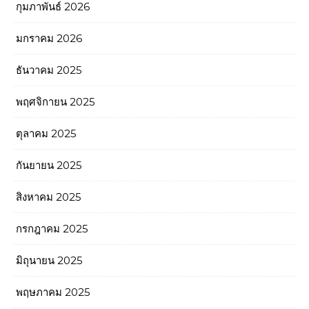
กุมภาพันธ์ 2026
มกราคม 2026
ธันวาคม 2025
พฤศจิกายน 2025
ตุลาคม 2025
กันยายน 2025
สิงหาคม 2025
กรกฎาคม 2025
มิถุนายน 2025
พฤษภาคม 2025