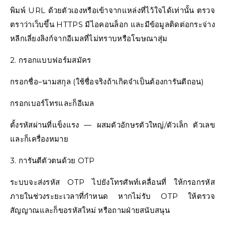
พิมพ์ URL ด้วยตัวเองหรือเข้าจากแหล่งที่ไว้ใจได้เท่านั้น ตรวจ
ตราว่าเว็บขึ้น HTTPS มีไอคอนล็อก และมีข้อมูลติดต่อกระจ่าง
หลีกเลี่ยงลิงก์จากอีเมลที่ไม่ทราบหรือโฆษณาสุ่ม
2. กรอกแบบฟอร์มสมัคร
กรอกชื่อ–นามสกุล (ใช้ชื่อจริงถ้าเกิดจำเป็นต้องการันตีถอน)
กรอกเบอร์โทรและก็อีเมล
ตั้งรหัสผ่านที่แข็งแรง — ผสมตัวอักษรตัวใหญ่/ตัวเล็ก ตัวเลข
และก็เครื่องหมาย
3. การันตีตัวตนด้วย OTP
ระบบจะส่งรหัส OTP ไปยังโทรศัพท์เคลื่อนที่ ให้กรอกรหัส
ภายในช่วงระยะเวลาที่กำหนด หากไม่รับ OTP ให้ตรวจ
สัญญาณและก็ขอรหัสใหม่ หรือถามฝ่ายสนับสนุน