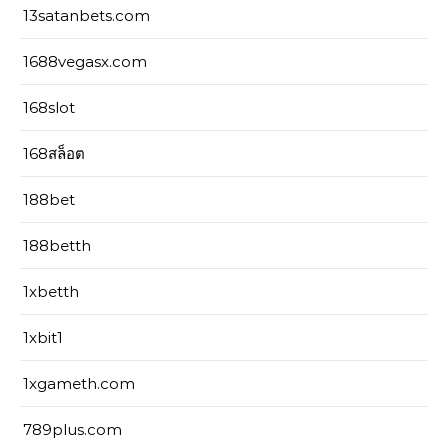
13satanbets.com
1688vegasx.com
168slot
168สล็อต
188bet
188betth
1xbetth
1xbit1
1xgameth.com
789plus.com