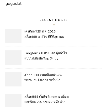
gogoslot
RECENT POSTS
เครดิตฟรี 29 ส.ค. 2026
สล็อต168 คาสิโน ที่ดีที่สุด ของ
ไทย สมาชิกใหม่รับ 50% เกมคุร
ภาพ เว็บโปร่งใส ยูสเดียว เล่นได้
ทุกเกม เครดิตฟรี แจก เครดิตฟรี
Tangtem168 สายแตก ลุ้นกำไร
เยอะที่สุด Top 44 by Elvin
แบบไม่เสียฟีล Top 34 by
Hengjing168d.com
Carmelo Tangtem168e.com
สมาชิกใหม่รับ 100% จ่ายตรง กี่
ล้านก็จ่าย คัดมาแล้ว เล่นได้ทุก
Jinda888 รวมสล็อตน่าเล่น
เกม tangtem168 ของรางวัล
2026 เกมดังจากค่ายชั้นนำ
กำลังรอ เจ้าของใหม่ 25
พร้อมรายละเอียดครบทุกมิติ 10
September 2569
July 2026 website ตรง
jin888.asia casino online เว็บ
สล็อต888 เว็บไซต์แตกง่าย สล็อต
แม่ ทดลองเล่น Top 51 by
ยอดนิยม 2026 รวมเกมดัง ค่าย
Ronnie