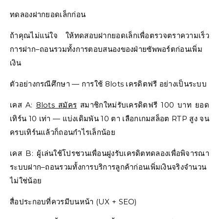
ทดลองฝากยอดเล็กก่อน
ถ้าคุณไม่แน่ใจ ให้ทดสอบฝากยอดเล็กเพื่อตรวจตราความเร็ว
การฝาก–ถอนรวมทั้งการตอบสนองของฝ่ายซัพพอร์ตก่อนเพิ่ม
เงิน
ตัวอย่างกรณีศึกษา — การใช้ 8lots เครดิตฟรี อย่างเป็นระบบ
เคส A:
8lots สมัคร
สมาชิกใหม่รับเครดิตฟรี 100 บาท ยอด
เทิร์น 10 เท่า — แบ่งเดิมพัน 10 ตา เลือกเกมสล็อต RTP สูง จน
ครบเทิร์นแล้วก็ถอนกำไรเล็กน้อย
เคส B: ผู้เล่นใช้โปรชวนเพื่อนฝูงรับเครดิตทดลองเพื่อพิจารณา
ระบบฝาก–ถอนรวมทั้งการบริการลูกค้าก่อนเพิ่มเงินจริงจำนวน
ไม่ใช่น้อย
สื่อประกอบที่ควรมีบนหน้า (UX + SEO)