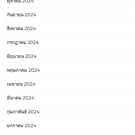
ตุลาคม 2024
กันยายน 2024
สิงหาคม 2024
กรกฎาคม 2024
มิถุนายน 2024
พฤษภาคม 2024
เมษายน 2024
มีนาคม 2024
กุมภาพันธ์ 2024
มกราคม 2024