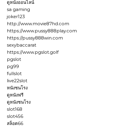
ดูหนังออนไลน์
sa gaming
joker123
http://www.movie87hd.com
https://www.pussy888play.com
https://pussy888win.com
sexybaccarat
https://www.pgslot.golf
pgslot
pg99
fullslot
live22slot
หนังชนโรง
ดูหนังฟรี
ดูหนังชนโรง
slot168
slot456
สล็อต66