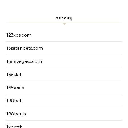
หมวดหมู่
123xos.com
13satanbets.com
1688vegasx.com
168slot
168สล็อต
188bet
188betth
1xbetth