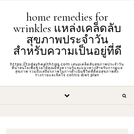
Skip to content
home remedies for
wrinkles แหล่งเคล็ดลับ
สุขภาพประจำวัน
สำหรับความเป็นอยู่ที่ดี
https://todayhealthtips.com เสนอเคล็ดลับสุขภาพประจำวัน
ที่น่าสนใจเพื่อช่วยให้คุณมีทั้งความรู้และแนวทางสำหรับการดูแล
สุขภาพ รวมถึงเสถียรภาพในการดำเนินชีวิตที่ดีต่อสุขภาพทั้ง
ร่างกายและจิตใจ colitis diet plan