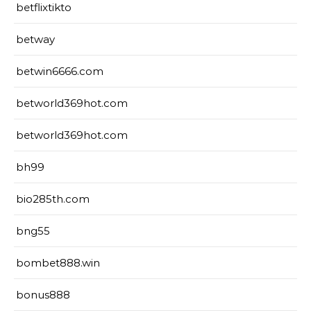
betflixtikto
betway
betwin6666.com
betworld369hot.com
betworld369hot.com
bh99
bio285th.com
bng55
bombet888.win
bonus888