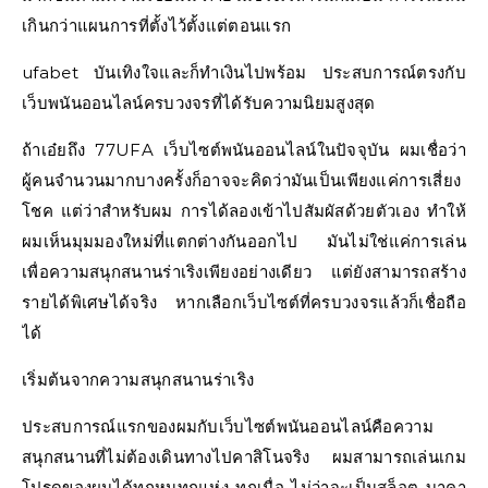
เกินกว่าแผนการที่ตั้งไว้ตั้งแต่ตอนแรก
ufabet บันเทิงใจและก็ทำเงินไปพร้อม ประสบการณ์ตรงกับ
เว็บพนันออนไลน์ครบวงจรที่ได้รับความนิยมสูงสุด
ถ้าเอ๋ยถึง 77UFA เว็บไซต์พนันออนไลน์ในปัจจุบัน ผมเชื่อว่า
ผู้คนจำนวนมากบางครั้งก็อาจจะคิดว่ามันเป็นเพียงแค่การเสี่ยง
โชค แต่ว่าสำหรับผม การได้ลองเข้าไปสัมผัสด้วยตัวเอง ทำให้
ผมเห็นมุมมองใหม่ที่แตกต่างกันออกไป มันไม่ใช่แค่การเล่น
เพื่อความสนุกสนานร่าเริงเพียงอย่างเดียว แต่ยังสามารถสร้าง
รายได้พิเศษได้จริง หากเลือกเว็บไซต์ที่ครบวงจรแล้วก็เชื่อถือ
ได้
เริ่มต้นจากความสนุกสนานร่าเริง
ประสบการณ์แรกของผมกับเว็บไซต์พนันออนไลน์คือความ
สนุกสนานที่ไม่ต้องเดินทางไปคาสิโนจริง ผมสามารถเล่นเกม
โปรดของผมได้ทุกหนทุกแห่ง ทุกเมื่อ ไม่ว่าจะเป็นสล็อต บาคา