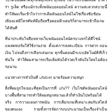
ร่า รูเล็ต หรือแม้กระทั้งพนันบอลออนไลน์ ความสะดวกสบายนี้
ทำให้ผมเริ่มเข้าใจว่าการเดิมพันออนไลน์ไม่ใช่เรื่องซับซ้อน
เพียงแค่มีโทรศัพท์มือถือหรือคอมพิวเตอร์ก็สามารถเข้าถึงเกม
ได้ทันที
ที่น่าประทับใจคือหลายเว็บพนันออนไลน์ครบวงจรได้ดีไซน์
แพลตฟอร์มให้ใช้งานง่าย ตั้งแต่การลงทะเบียน การฝาก-ถอน
เงิน ไปจนถึงการเลือกเล่นเกม ทุกขั้นตอนมีระบบอัตโนมัติที่เร็ว
ทันใจ ทำให้ผมสามารถเริ่มเดิมพันได้รวดเร็วทันใจโดยไม่ต้อง
รอนาน
แนวทางการทำเงินที่ ufabet มาพร้อมความสนุก
สิ่งที่ผมถูกใจเยอะที่สุดเป็นการที่ ufa77 เว็บไซต์พนันออนไลน์
บางพื้นที่สามารถทำให้ผมสนุกสนานแล้วก็ทำเงินไปพร้อมได้
จริง การวางแผนการพนัน การเลือกเกมที่เหมาะสมกับสไตล์
ของตนเอง รวมทั้งการจัดการงบประมาณเป็นเรื่องจำเป็น