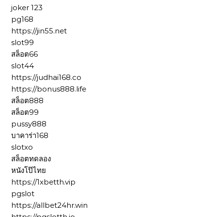
joker 123
pg168
https://jin55.net
slot99
สล็อต66
slot44
https://judhai168.co
https://bonus888.life
สล็อต888
สล็อต99
pussy888
บาคาร่า168
slotxo
สล็อตทดลอง
หนังโป๊ไทย
https://1xbetth.vip
pgslot
https://allbet24hr.win
https://pgslotth.io