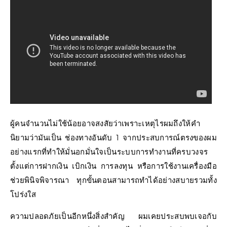
ผู้คนจำนวนไม่ใช้น้อยอาจสงสัยว่าเพราะเหตุไรผมถึงให้คำ
นิยามว่ามันเป็น ช่องทางอันดับ 1 จากประสบการณ์ตรงของผม
อย่างแรกที่ทำให้มั่นอกมั่นใจเป็นระบบการทำงานที่ครบวงจร
ตั้งแต่การฝากเงิน เบิกเงิน การลงทุน หรือการใช้งานเครื่องมือ
ช่วยพินิจพิจารณา ทุกขั้นตอนสามารถทำได้อย่างสบายรวมทั้ง
โปร่งใส
ความปลอดภัยเป็นอีกหนึ่งสิ่งสำคัญ ผมเคยประสบพบเจอกับ