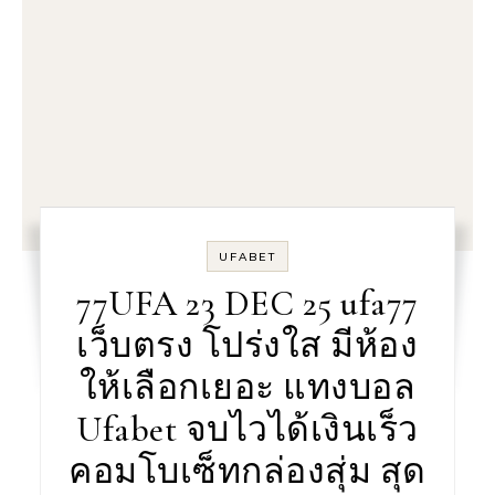
UFABET
77UFA 23 DEC 25 ufa77
เว็บตรง โปร่งใส มีห้อง
ให้เลือกเยอะ แทงบอล
Ufabet จบไวได้เงินเร็ว
คอมโบเซ็ทกล่องสุ่ม สุด