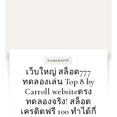
PUNPRO777
เว็บใหญ่ สล็อต777
ทดลองเล่น Top 8 by
Carroll websiteตรง
ทดลองจริง! สล็อต
เครดิตฟรี 100 ทำได้กี่