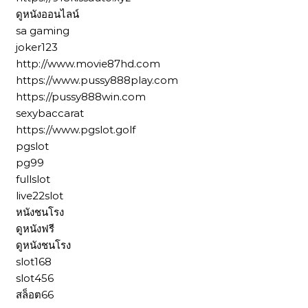
ดูหนังออนไลน์
sa gaming
joker123
http://www.movie87hd.com
https://www.pussy888play.com
https://pussy888win.com
sexybaccarat
https://www.pgslot.golf
pgslot
pg99
fullslot
live22slot
หนังชนโรง
ดูหนังฟรี
ดูหนังชนโรง
slot168
slot456
สล็อต66