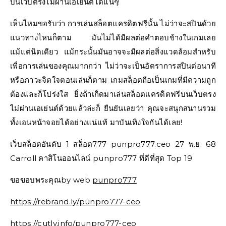
บนเว็บตรงไม่ผ่านเอเย่นต์ได้แน่ๆ!
เห็นไหมขอรับว่า การเล่นสล็อตเเครดิตฟรีนั้น ไม่ว่าจะสปินด้วย
แนวทางไหนก็ตาม มันไม่ได้มีผลต่อคำตอบข้างในเกมเลย
แม้แต่นิดเดียว แม้กระนั้นมันอาจจะมีผลต่อสิ่งแวดล้อมสำหรับ
เพื่อการเล่นของคุณมากกว่า ไม่ว่าจะเป็นอัตราการสปินต่อนาที
หรือภาวะจิตใจตอนเล่นก็ตาม เกมสล็อตถือเป็นเกมที่มีความถูก
ต้องและก็โปร่งใส ยิ่งถ้าเกิดมาเล่นสล็อตเเครดิตฟรีบนเว็บตรง
ไม่ผ่านเอเย่นต์ด้วยแล้วล่ะก็ ยืนยันเลยว่า คุณจะสนุกสนานรวม
ทั้งเอนหน้าจอยได้อย่างแน่แท้ มาบันเทิงใจกันได้เลย!
เว็บสล็อตอันดับ 1 สล็อต777 punpro777.ceo 27 พ.ย. 68
Carroll คาสิโนออนไลน์ punpro777 ที่ดีที่สุด Top 19
ขอขอบพระคุณby web
punpro777
https://rebrand.ly/punpro777-ceo
https://cutly.info/punpro777-ceo