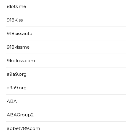
8lots.me
918Kiss
918kissauto
918kissme
9kpluss.com
a9a9.org
a9a9.org
ABA
ABAGroup2
abbet789.com