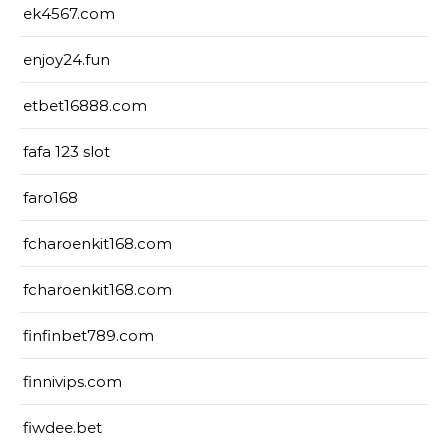
ek4567.com
enjoy24.fun
etbet16888.com
fafa 123 slot
faro168
fcharoenkit168.com
fcharoenkit168.com
finfinbet789.com
finnivips.com
fiwdee.bet