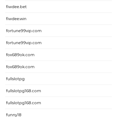
fiwdee.bet
fiwdee.win
fortune99vip.com
fortune99vip.com
fox689ok.com
fox689ok.com
fullslotpg
fullslotpg168.com
fullslotpg168.com
funny18