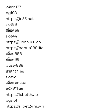
joker 123
pg168
https://jin55.net
slot99
สล็อต66
slot44
https://judhai168.co
https://bonus888.life
สล็อต888
สล็อต99
pussy888
บาคาร่า168
slotxo
สล็อตทดลอง
หนังโป๊ไทย
https://1xbetth.vip
pgslot
https://allbet24hr.win