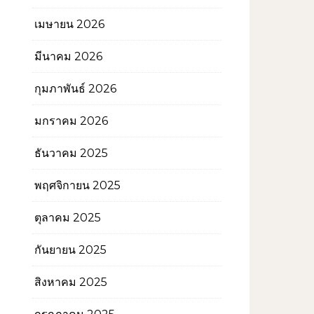
เมษายน 2026
มีนาคม 2026
กุมภาพันธ์ 2026
มกราคม 2026
ธันวาคม 2025
พฤศจิกายน 2025
ตุลาคม 2025
กันยายน 2025
สิงหาคม 2025