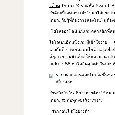
สล็อต
Roma X รวมทั้ง Sweet Bona
สำคัญเป็นจังหวะเข้าโบนัสไม่ยากเ
เหมาะกับผู้ที่ต้องการลองโดยไม่ต้อ
• ไฮโลออนไลน์เป็นเกมคลาสสิกที่คนป
ไฮโลเป็นอีกหนึ่งเกมที่เข้าใจง่าย
เคยกันดี การเล่นออนไลน์บน pokebe
ที่ทุกเวลา มีตัวเลือกให้แทงนานาป
pokbet88 ทำให้ลุ้นลูกเต๋ากันแบบเร
ระบบฝากถอนและโปรโมชั่นของ p
เสี่ยงมาก
สำหรับมือใหม่ที่กังวลว่าต้องใช้ท
เหมาะสมกับทุกงบจริงๆเพราะ
• ฝากถอนไม่มีอย่างต่ำ