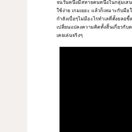
จนวันหนึ่งมีสหายคนหนึ่งในกลุ่มเส
ใช้ง่าย เกมเยอะ แล้วก็เหมาะกับมือ
กำลังเบื่อๆไม่มีอะไรทำเลที่ตั้งย
เปลี่ยนแปลงความคิดทั้งสิ้นเกี่ยวกั
เคยเล่นจริงๆ