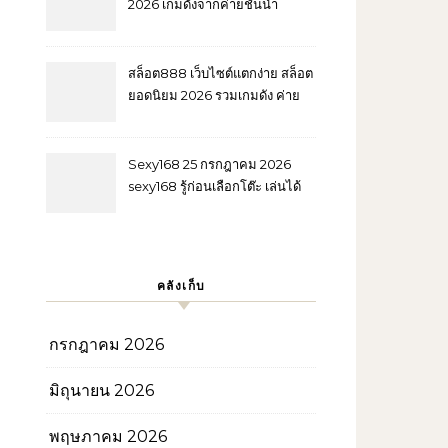
เกม tangtem168 ของรางวัล
2026 เกมดังจากค่ายชั้นนำ
กำลังรอ เจ้าของใหม่ 25
พร้อมรายละเอียดครบทุกมิติ 10
September 2569
July 2026 website ตรง
jin888.asia casino online เว็บ
สล็อต888 เว็บไซต์แตกง่าย สล็อต
แม่ ทดลองเล่น Top 51 by
ยอดนิยม 2026 รวมเกมดัง ค่าย
Ronnie
ชั้นนำ และฟีเจอร์ที่ผู้เล่นชื่นชอบ
casino เว็บใหญ่ ใหม่ล่าสุด Top
89 by Evelyn jin888.asia 6
Sexy168 25 กรกฎาคม 2026
August 26
sexy168 รู้ก่อนเลือกโต๊ะ เล่นได้
มั่นใจกว่า สมัครรับ 1,000 เกมดัง
ฟีเจอร์ครบ สัมผัสโต๊ะสดระดับ
พรีเมียม บาคาร่า สมัครปุ๊บ รับ
โปรปั๊บ Top 39 by Gloria
คลังเก็บ
sexy168c.com
กรกฎาคม 2026
มิถุนายน 2026
พฤษภาคม 2026