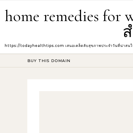
Skip to content
home remedies for
ส
https://todayhealthtips.com เสนอเคล็ดลับสุขภาพประจำวันที่น่าสนใจเพ
BUY THIS DOMAIN