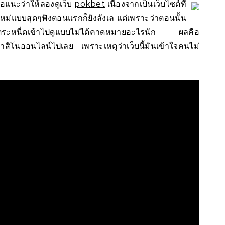
นอแนะว่าให้ลองดูเว็บ
pokbet
เนื่องจากเป็นเว็บไซต์ที่
ใหม่แบบสุดๆฟังตอนแรกก็ยังลังเล แต่เพราะว่าตอนนั้น
ลอขี้ตระหนี่ดเข้าไปดูแบบไม่ได้คาดหมายอะไรนัก ผลคือ
บคาสิโนออนไลน์ไปเลย เพราะเหตุว่าเว็บนี้มันเข้าใจคนไม่