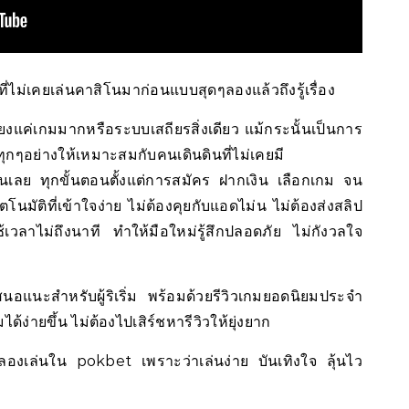
ี่ไม่เคยเล่นคาสิโนมาก่อนแบบสุดๆลองแล้วถึงรู้เรื่อง
ียงแค่เกมมากหรือระบบเสถียรสิ่งเดียว แม้กระนั้นเป็นการ
ทุกๆอย่างให้เหมาะสมกับคนเดินดินที่ไม่เคยมี
ลย ทุกขั้นตอนตั้งแต่การสมัคร ฝากเงิน เลือกเกม จน
โนมัติที่เข้าใจง่าย ไม่ต้องคุยกับแอดไม่น ไม่ต้องส่งสลิป
้เวลาไม่ถึงนาที ทำให้มือใหม่รู้สึกปลอดภัย ไม่กังวลใจ
ง
อแนะสำหรับผู้ริเริ่ม พร้อมด้วยรีวิวเกมยอดนิยมประจำ
ด้ง่ายขึ้น ไม่ต้องไปเสิร์ชหารีวิวให้ยุ่งยาก
วรลองเล่นใน pokbet เพราะว่าเล่นง่าย บันเทิงใจ ลุ้นไว