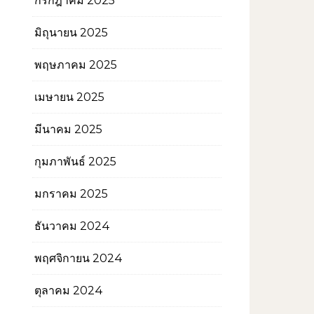
กรกฎาคม 2025
มิถุนายน 2025
พฤษภาคม 2025
เมษายน 2025
มีนาคม 2025
กุมภาพันธ์ 2025
มกราคม 2025
ธันวาคม 2024
พฤศจิกายน 2024
ตุลาคม 2024