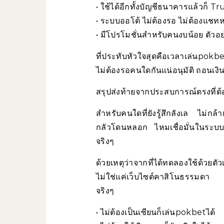
• ใช้ได้อีกทั้งบัญชีธนาคารแล้วก็ T
• ระบบออโต้ ไม่ต้องรอ ไม่ต้องแช
• มีโปรโมชั่นสำหรับคนงบน้อย ตัวอย
ที่ประทับหัวใจสุดคือเวลาเล่นpokbe
ไม่ต้องรอคนใดกันแน่อนุมัติ ถอนเง
สรุปส่งท้ายจากประสบการณ์ตรงที่ต้
สำหรับคนใดที่ยังรู้สึกลังเล ไม่กล้
กลัวโดนหลอก ไหมเชื่อมั่นในระบบต
จริงๆ
ด้วยเหตุว่าจากที่ได้ทดลองใช้ด้
ไม่ใช่แค่เว็บไซต์คาสิโนธรรมดา แม
จริงๆ
• ไม่ต้องเป็นเซียนก็เล่นpokbetได้