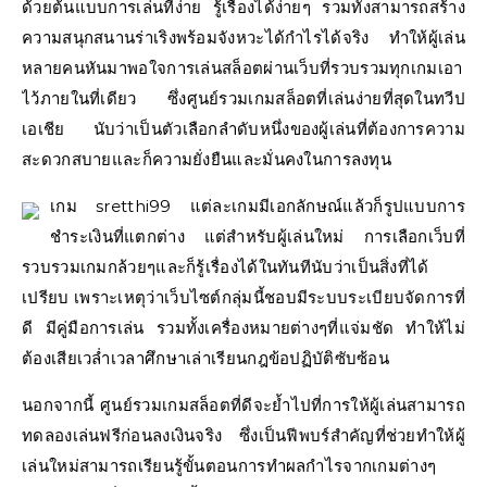
ด้วยต้นแบบการเล่นที่ง่าย รู้เรื่องได้ง่ายๆ รวมทั้งสามารถสร้าง
ความสนุกสนานร่าเริงพร้อมจังหวะได้กำไรได้จริง ทำให้ผู้เล่น
หลายคนหันมาพอใจการเล่นสล็อตผ่านเว็บที่รวบรวมทุกเกมเอา
ไว้ภายในที่เดียว ซึ่งศูนย์รวมเกมสล็อตที่เล่นง่ายที่สุดในทวีป
เอเชีย นับว่าเป็นตัวเลือกลำดับหนึ่งของผู้เล่นที่ต้องการความ
สะดวกสบายและก็ความยั่งยืนและมั่นคงในการลงทุน
เกม sretthi99 แต่ละเกมมีเอกลักษณ์แล้วก็รูปแบบการ
ชำระเงินที่แตกต่าง แต่สำหรับผู้เล่นใหม่ การเลือกเว็บที่
รวบรวมเกมกล้วยๆและก็รู้เรื่องได้ในทันทีนับว่าเป็นสิ่งที่ได้
เปรียบ เพราะเหตุว่าเว็บไซต์กลุ่มนี้ชอบมีระบบระเบียบจัดการที่
ดี มีคู่มือการเล่น รวมทั้งเครื่องหมายต่างๆที่แจ่มชัด ทำให้ไม่
ต้องเสียเวล่ำเวลาศึกษาเล่าเรียนกฎข้อปฏิบัติซับซ้อน
นอกจากนี้ ศูนย์รวมเกมสล็อตที่ดีจะย้ำไปที่การให้ผู้เล่นสามารถ
ทดลองเล่นฟรีก่อนลงเงินจริง ซึ่งเป็นฟีพบร์สำคัญที่ช่วยทำให้ผู้
เล่นใหม่สามารถเรียนรู้ขั้นตอนการทำผลกำไรจากเกมต่างๆ