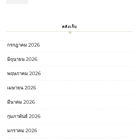
มั่นใจกว่า สมัครรับ 1,000 เกมดัง
ฟีเจอร์ครบ สัมผัสโต๊ะสดระดับ
พรีเมียม บาคาร่า สมัครปุ๊บ รับ
โปรปั๊บ Top 39 by Gloria
คลังเก็บ
sexy168c.com
กรกฎาคม 2026
มิถุนายน 2026
พฤษภาคม 2026
เมษายน 2026
มีนาคม 2026
กุมภาพันธ์ 2026
มกราคม 2026