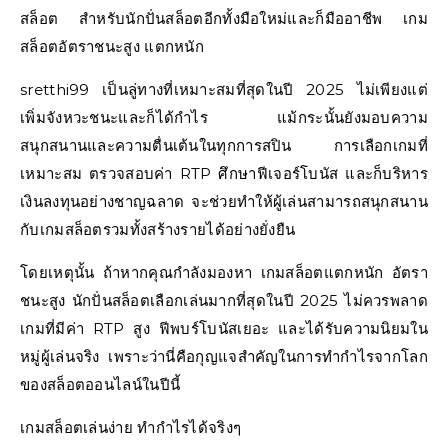
สล็อต สำหรับนักปั่นสล็อตอีกทั้งมือใหม่และก็มืออาชีพ เกม
สล็อตอัตราชนะสูง แตกหนัก
sretthi99 เป็นลู่ทางที่เหมาะสมที่สุดในปี 2025 ไม่เพียงแต่
เพิ่มจังหวะชนะและก็ได้กำไร แม้กระนั้นยังมอบความ
สนุกสนานและความตื่นเต้นในทุกการสปิน การเลือกเกมที่
เหมาะสม ตรวจสอบค่า RTP ศึกษาฟีเจอร์โบนัส และก็บริหาร
เงินลงทุนอย่างชาญฉลาด จะช่วยทำให้ผู้เล่นสามารถสนุกสนาน
กับเกมสล็อตรวมทั้งสร้างรายได้อย่างยั่งยืน
โดยเหตุนั้น ถ้าหากคุณกำลังมองหา เกมสล็อตแตกหนัก อัตรา
ชนะสูง นักปั่นสล็อตเลือกเล่นมากที่สุดในปี 2025 ไม่ควรพลาด
เกมที่มีค่า RTP สูง ฟีพบร์โบนัสเยอะ และได้รับความนิยมใน
หมู่ผู้เล่นจริง เพราะว่านี่คือกุญแจสำคัญในการทำกำไรจากโลก
ของสล็อตออนไลน์ในปีนี้
เกมสล็อตเล่นง่าย ทำกำไรได้จริงๆ