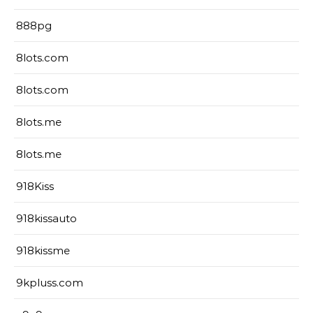
888pg
8lots.com
8lots.com
8lots.me
8lots.me
918Kiss
918kissauto
918kissme
9kpluss.com