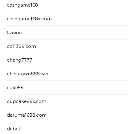
cashgame168
cashgame168x.com
Casino
cc11388.com
chang7777
chinatown888.win
coke55
cupcake88x.com
daruma1688.com
debet