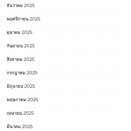
ธันวาคม 2025
พฤศจิกายน 2025
ตุลาคม 2025
กันยายน 2025
สิงหาคม 2025
กรกฎาคม 2025
มิถุนายน 2025
พฤษภาคม 2025
เมษายน 2025
มีนาคม 2025