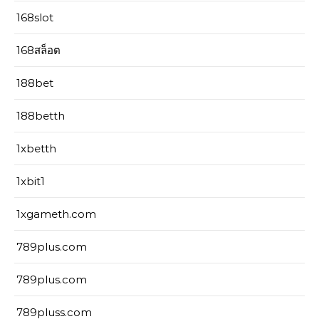
168slot
168สล็อต
188bet
188betth
1xbetth
1xbit1
1xgameth.com
789plus.com
789plus.com
789pluss.com