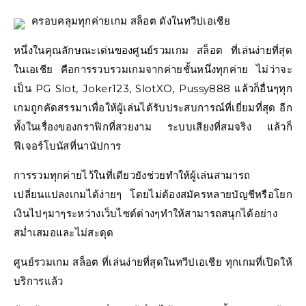
ครอบคลุมทุกค่ายเกม สล็อต ดังในทวีปเอเชีย
หนึ่งในคุณลักษณะเด่นของศูนย์รวมเกม สล็อต ที่เล่นง่ายที่สุด
ในเอเชีย คือการรวบรวมเกมจากค่ายชั้นหนึ่งทุกค่าย ไม่ว่าจะ
เป็น PG Slot, Joker123, SlotXO, Pussy888 แล้วก็อื่นๆทุก
เกมถูกคัดสรรมาเพื่อให้ผู้เล่นได้รับประสบการณ์ที่เยี่ยมที่สุด อีก
ทั้งในเรื่องของกราฟิกที่สวยงาม ระบบเสียงที่สมจริง แล้วก็
ฟีเจอร์โบนัสที่นานัปการ
การรวมทุกค่ายไว้ในที่เดียวยังช่วยทำให้ผู้เล่นสามารถ
เปลี่ยนแปลงเกมได้ง่ายๆ โดยไม่ต้องสมัครหลายบัญชีหรือโยก
เงินไปๆมาๆระหว่างเว็บไซต์ต่างๆทำให้สามารถสนุกได้อย่าง
สม่ำเสมอและไม่สะดุด
ศูนย์รวมเกม สล็อต ที่เล่นง่ายที่สุดในทวีปเอเชีย ทุกเกมที่เปิดให้
บริการแล้ว