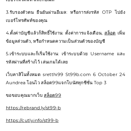
3.รับรองตัวตน ยืนยันผ่านอีเมล: หรือการส่งรหัส OTP ไปยัง
เบอร์โทรศัพท์ของคุณ
4.ตั้งค่าบัญชีแล้วก็สิทธิ์ใช้งาน: ตั้งค่าการแจ้งเตือน,
สล็อต
เพิ่ม
ข้อมูลส่วนตัว, หรือกำหนดความเป็นส่วนตัวของบัญชี
5.เข้าระบบและก็เริ่มใช้งาน: เข้าระบบด้วย Username และ
รหัสผ่านที่สร้างไว้ เล่นเกมได้เลย
เว็บคาสิโนทั้งหมด sretthi99 St99b.com 6 October 24
Aundrea โอนไว สล็อต99แจกโบนัสทุกซีซั่น Top 3
ขอขอบคุณมากเว็บ
สล็อต99
https://rebrand.ly/st99-b
https://cutly.info/st99-b