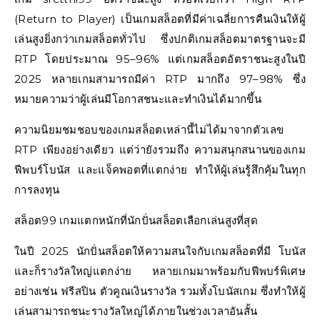
(Return to Player) เป็นเกมสล็อตที่มีค่าเฉลี่ยการคืนเงินให้ผู้
เล่นสูงยิ่งกว่าเกมสล็อตทั่วไป ซึ่งปกติเกมสล็อตมาตรฐานจะมี
RTP โดยประมาณ 95–96% แต่เกมสล็อตอัตราชนะสูงในปี
2025 หลายเกมสามารถมีค่า RTP มากถึง 97–98% ซึ่ง
หมายความว่าผู้เล่นมีโอกาสชนะและทำเงินได้มากขึ้น
ความนิยมชมชอบของเกมสล็อตเหล่านี้ไม่ได้มาจากตัวเลข
RTP เพียงอย่างเดียว แต่ว่ายังรวมถึง ความสนุกสนานของเกม
ฟีพบร์โบนัส และแจ็คพอตที่แตกง่าย ทำให้ผู้เล่นรู้สึกคุ้มในทุก
การลงทุน
สล็อต99 เกมแตกหนักที่นักปั่นสล็อตเลือกเล่นสูงที่สุด
ในปี 2025 นักปั่นสล็อตให้ความสนใจกับเกมสล็อตที่มี โบนัส
และก็รางวัลใหญ่แตกง่าย หลายเกมมาพร้อมกับฟีพบร์พิเศษ
อย่างเช่น ฟรีสปิน ตัวคูณเงินรางวัล รวมทั้งโบนัสเกม ซึ่งทำให้ผู้
เล่นสามารถชนะรางวัลใหญ่ได้ภายในช่วงเวลาอันสั้น