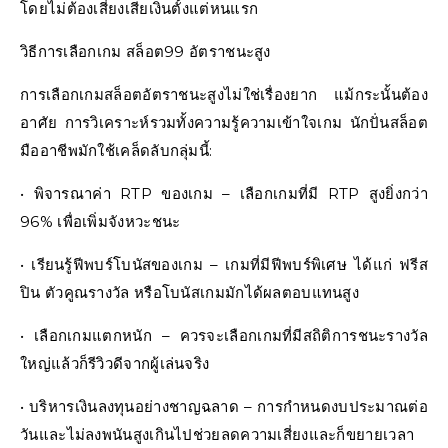
โดยไม่ต้องเสี่ยงเสียเงินตั้งแต่หนแรก
วิธีการเลือกเกม สล็อต99 อัตราชนะสูง
การเลือกเกมสล็อตอัตราชนะสูงไม่ใช่เรื่องยาก แม้กระนั้นต้อง
อาศัย การวิเคราะห์รวมทั้งความรู้ความเข้าใจเกม นักปั่นสล็อต
มืออาชีพมักใช้เคล็ดลับกลุ่มนี้:
• พิจารณาค่า RTP ของเกม – เลือกเกมที่มี RTP สูงยิ่งกว่า
96% เพื่อเพิ่มจังหวะชนะ
• เรียนรู้ฟีพบร์โบนัสของเกม – เกมที่มีฟีพบร์พิเศษ ได้แก่ ฟรีส
ปิน ตัวคูณรางวัล หรือโบนัสเกมมักได้ผลตอบแทนสูง
• เลือกเกมแตกหนัก – ควรจะเลือกเกมที่มีสถิติการชนะรางวัล
ใหญ่แล้วก็รีวิวดีจากผู้เล่นจริง
• บริหารเงินลงทุนอย่างชาญฉลาด – การกำหนดงบประมาณต่อ
วันและไม่ลงพนันสูงเกินไปช่วยลดความเสี่ยงและก็ขยายเวลา