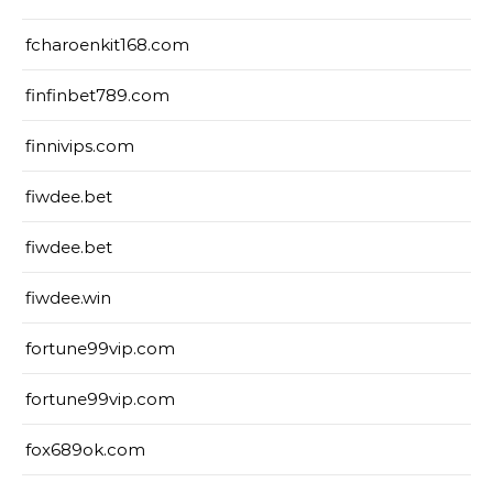
fcharoenkit168.com
finfinbet789.com
finnivips.com
fiwdee.bet
fiwdee.bet
fiwdee.win
fortune99vip.com
fortune99vip.com
fox689ok.com