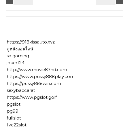
ค้นหาสำหรับ:
https://918kissauto.xyz
ดูหนังออนไลน์
sa gaming
joker123
http://www.movie87hd.com
https://www.pussy888play.com
https://pussy888win.com
sexybaccarat
https://www.pgslot.golf
pgslot
pg99
fullslot
live22slot