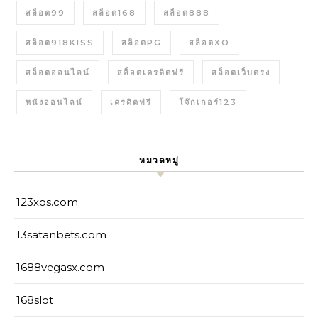
สล็อต99
สล็อต168
สล็อต888
สล็อต918KISS
สล็อตPG
สล็อตXO
สล็อตออนไลน์
สล็อตเครดิตฟรี
สล็อตเว็บตรง
หนังออนไลน์
เครดิตฟรี
โจ๊กเกอร์123
หมวดหมู่
123xos.com
13satanbets.com
1688vegasx.com
168slot