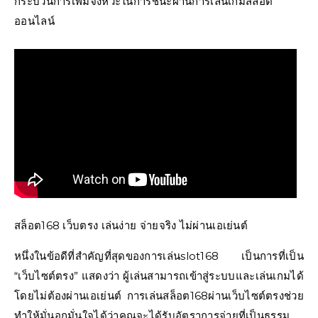
กระบวนการเพิ่มจังหวะในการชนะผ่านการเล่นเกมสล็อต
ออนไลน์
สล็อต168 เว็บตรง เล่นง่าย จ่ายจริง ไม่ผ่านเอเย่นต์
หนึ่งในข้อดีที่สำคัญที่สุดของการเล่นslot168 เป็นการที่เป็น
“เว็บไซต์ตรง” แสดงว่า ผู้เล่นสามารถเข้าสู่ระบบและเล่นเกมได้
โดยไม่ต้องผ่านเอเย่นต์ การเล่นสล็อต168ผ่านเว็บไซต์ตรงช่วย
ทำให้มั่นอกมั่นใจได้ว่าคุณจะได้รับอัตราการจ่ายที่เป็นธรรม