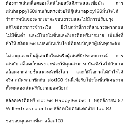
ต้องการเล่นสล็อตออนไลน์โดยสวัสดิภาพและเชื่อมั่น การ
เล่นhappy168ผ่านเว็บตรงช่วยให้ผู้เล่นhappy168มั่นใจได้
ว่าการพนันของพวกเขาจะชอบธรรมและไม่มีการปรับปรุง
แก้ไขอัตราการชำระเงิน ยิ่งไปกว่านี้การที่สามารถฝากถอน
ไม่มีขั้นต่ำ และมีโปรโมชั่นและก็เครดิตฟรีมากมาย เป็นสิ่งที่
ทำให้ สล็อต168 แปลงเป็นเว็บไซต์ที่ตอบปัญหาผู้เล่นทุกระดับ
ไม่ว่าคุณจะเป็นผู้เล่นมือใหม่หรือผู้เล่นที่มีประสบการณ์ การ
เล่นกับ สล็อตเว็บตรง จะช่วยให้คุณสามารถบันเทิงใจไปกับเกม
สล็อตจากค่ายชั้นแนวหน้าทั้งโลก และก็มีโอกาสได้กำไรได้
จริง สมัครสมาชิกกับ slot168 วันนี้เพื่อรับโปรโมชั่นพิเศษรวม
ทั้งทดลองเล่นฟรีกับเกมยอดนิยม!
สล็อตเครดิตฟรี slot168 Happy168.bet 11 พฤศจิกายน 67
Wilfred casino online สล็อตเว็บตรงแตกง่าย Top 83
ขอขอบคุณมากที่มา
สล็อต168