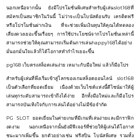
นอกเหนือจากนั้น ยังมีโปรโมชั่นพิเศษสำหรับผู้เล่นslot168ที่
สมัครเป็นสมาชิกในวันนี้ ไม่ว่าจะเป็นโบนัสต้อนรับ เครดิตฟรี
หรือโปรโมชั่นฝากเงิน ที่จะช่วยเพิ่มเงินทุนให้คุณได้ทดลอง
เสี่ยงดวงเยอะขึ้นเรื่อยๆ การใช้ประโยชน์จากโปรโมชั่นเหล่านี้
สามารถช่วยให้คุณสามารถเริ่มต้นการเล่นhappy168ได้อย่าง
มั่นอกมั่นใจแล้วก็ได้โอกาสทำกำไรเยอะขึ้น
pg168 เว็บตรงสล็อตเล่นง่าย เหมาะกับมือใหม่ แล้วก็มือโปร
สำหรับผู้เล่นที่พึ่งเริ่มเข้าสู่โลกของเกมสล็อตออนไลน์ slot168
เป็นตัวเลือกที่ยอดเยี่ยม เนื่องด้วยเว็บไซต์แห่งนี้ดีไซน์มาให้ผู้
เล่นทุกระดับสามารถเข้าถึงได้ง่าย อีกทั้งมือใหม่และก็มือโปร
สามารถบันเทิงใจกับการเล่นได้อย่างไม่มีข้อจำกัด
PG SLOT ยอดเยี่ยมในค่ายเกมที่มีเกมที่เล่นง่ายและมีกราฟิก
งดงาม นอกเหนือจากนั้นยังมีฟีเจอร์ที่ช่วยให้ผู้เล่นได้โอกาส
ชนะมากเพิ่มขึ้น ยกตัวอย่างเช่น ฟรีสปิน โบนัสพิเศษ รวมทั้ง