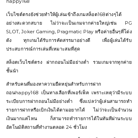
happy168
เว็บไซต์ตรงยังช่วยทำให้ผู้เล่นเข้าถึงเกมสล็อต168ต่างๆได้
อย่างสะดวกสบาย ไม่ว่าจะเป็นเกมจากค่ายใหญ่เช่น PG
SLOT, Joker Gaming, Pragmatic Play หรือค่ายอื่นๆที่โด่ง
ดัง ทุกเกมได้รับการคัดสรรมาอย่างดี เพื่อผู้เล่นได้รับ
ประสบการณ์การเล่นที่เหมาะสมที่สุด
สล็อตเว็บไซต์ตรง ฝากถอนไม่มีอย่างต่ำ รวมเกมจากทุกค่าย
ชั้นนำ
สำหรับคนที่มองหาความยืดหยุ่นสำหรับการฝาก
ถอนhappy168 เป็นทางเลือกที่เพอร์เฟ็ค เพราะเหตุว่ามีระบบ
ระเบียบการฝากถอนไม่มีอย่างต่ำ ซึ่งแปลว่าผู้เล่นสามารถทำ
รายการฝากหรือเบิกเงินได้ตามอยากได้ ไม่ว่าจะเป็นจำนวน
เงินมากแค่ไหน ก็สามารถทำรายการได้ในทันทีผ่านระบบ
อัตโนมัติสถานที่ทำงานตลอด 24 ชั่วโมง