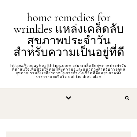
Skip to content
home remedies for
wrinkles แหล่งเคล็ดลับ
สุขภาพประจำวัน
สำหรับความเป็นอยู่ที่ดี
https://todayhealthtips.com เสนอเคล็ดลับสุขภาพประจำวัน
ที่น่าสนใจเพื่อช่วยให้คุณมีทั้งความรู้และแนวทางสำหรับการดูแล
สุขภาพ รวมถึงเสถียรภาพในการดำเนินชีวิตที่ดีต่อสุขภาพทั้ง
ร่างกายและจิตใจ colitis diet plan