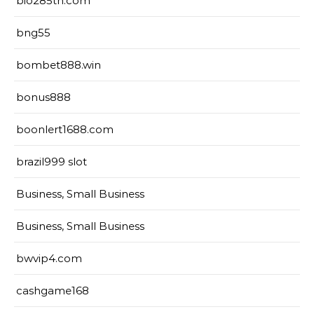
bio285th.com
bng55
bombet888.win
bonus888
boonlert1688.com
brazil999 slot
Business, Small Business
Business, Small Business
bwvip4.com
cashgame168