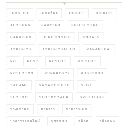
168SLOT
168สล็อต
188BET
918KISS
ALOT666
FARO168
FULLSLOTPG
HAPPY168
HENGJING168
JINDA55
JOKER123
JOKER123AUTO
PANANTHAI
PG
PG77
PGSLOT
PG SLOT
PGSLOT99
PUNPRO777
PUSSY888
SAGAME
SAGAME168TH
SLOT
SLOTXO
SLOTXO24HR
SRETTHI99
ทางเข้าPG
บาคาร่า
บาคาร่า168
บาคาร่าออนไลน์
พุซซี่888
สล็อต
สล็อต66