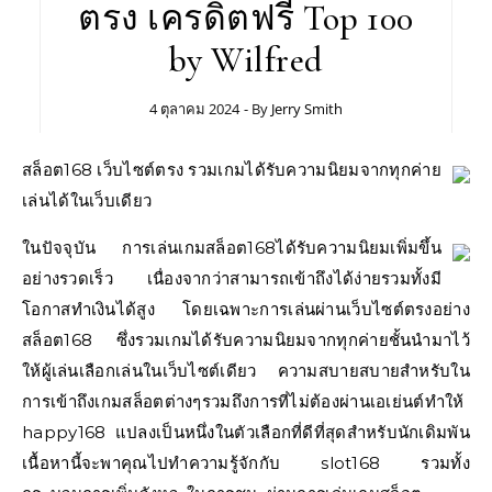
ตรง เครดิตฟรี Top 100
by Wilfred
4 ตุลาคม 2024
- By
Jerry Smith
สล็อต168 เว็บไซต์ตรง รวมเกมได้รับความนิยมจากทุกค่าย
เล่นได้ในเว็บเดียว
ในปัจจุบัน การเล่นเกมสล็อต168ได้รับความนิยมเพิ่มขึ้น
อย่างรวดเร็ว เนื่องจากว่าสามารถเข้าถึงได้ง่ายรวมทั้งมี
โอกาสทำเงินได้สูง โดยเฉพาะการเล่นผ่านเว็บไซต์ตรงอย่าง
สล็อต168 ซึ่งรวมเกมได้รับความนิยมจากทุกค่ายชั้นนำมาไว้
ให้ผู้เล่นเลือกเล่นในเว็บไซต์เดียว ความสบายสบายสำหรับใน
การเข้าถึงเกมสล็อตต่างๆรวมถึงการที่ไม่ต้องผ่านเอเย่นต์ทำให้
happy168 แปลงเป็นหนึ่งในตัวเลือกที่ดีที่สุดสำหรับนักเดิมพัน
เนื้อหานี้จะพาคุณไปทำความรู้จักกับ slot168 รวมทั้ง