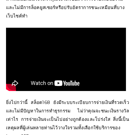
และไม่มีการล็อคยูสเซอร์หรือปรับอัตราการชนะเหมือนที่บาง
เว็บไซต์ทำ
ยิ่งไปกว่านี้ สล็อต168 ยังมีระบบระเบียบการจ่ายเงินที่รวดเร็ว
และไม่มีปัญหาในการทำธุรกรรม ไม่ว่าคุณจะชนะเงินรางวัล
เท่าไร การจ่ายเงินจะเป็นไปอย่างถูกต้องและโปร่งใส สิ่งนี้เป็น
เหตุผลที่ผู้เล่นหลายท่านไว้วางใจรวมทั้งเลือกใช้บริการของ