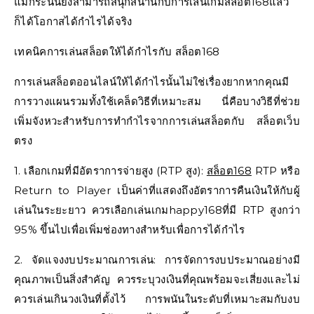
แม้กระนั้นยังสามารถสนุกสนานกับการเล่นเกมสล็อต168แล้ว
ก็ได้โอกาสได้กำไรได้จริง
เทคนิคการเล่นสล็อตให้ได้กำไรกับ สล็อต168
การเล่นสล็อตออนไลน์ให้ได้กำไรนั้นไม่ใช่เรื่องยากหากคุณมี
การวางแผนรวมทั้งใช้เคล็ดวิธีที่เหมาะสม นี่คือบางวิธีที่ช่วย
เพิ่มจังหวะสำหรับการทำกำไรจากการเล่นสล็อตกับ สล็อตเว็บ
ตรง
1. เลือกเกมที่มีอัตราการจ่ายสูง (RTP สูง):
สล็อต168
RTP หรือ
Return to Player เป็นค่าที่แสดงถึงอัตราการคืนเงินให้กับผู้
เล่นในระยะยาว ควรเลือกเล่นเกมhappy168ที่มี RTP สูงกว่า
95% ขึ้นไปเพื่อเพิ่มช่องทางสำหรับเพื่อการได้กำไร
2. จัดแจงงบประมาณการเล่น: การจัดการงบประมาณอย่างมี
คุณภาพเป็นสิ่งสำคัญ ควรระบุวงเงินที่คุณพร้อมจะเสี่ยงและไม่
ควรเล่นเกินวงเงินที่ตั้งไว้ การพนันในระดับที่เหมาะสมกับงบ