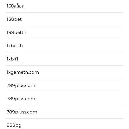
168สล็อต
188bet
188betth
1xbetth
1xbit1
1xgameth.com
789plus.com
789plus.com
789pluss.com
888pg