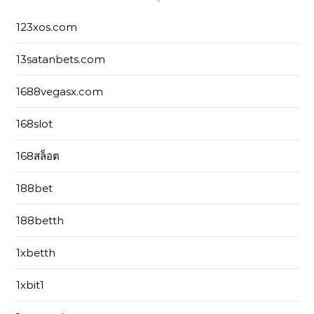
123xos.com
13satanbets.com
1688vegasx.com
168slot
168สล็อต
188bet
188betth
1xbetth
1xbit1