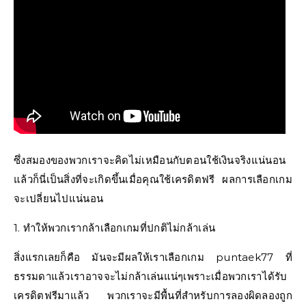
ซึ่งสมองของพวกเราจะคิดไม่เหมือนกับตอนใช้เงินจริงแน่นอน
แล้วก็นี่เป็นสิ่งที่จะเกิดขึ้นเมื่อคุณใช้เครดิตฟรี ผลการเลือกเกม
จะเปลี่ยนไปแน่นอน
1. ทำให้พวกเรากล้าเลือกเกมที่ปกติไม่กล้าเล่น
สิ่งแรกเลยก็คือ มันจะมีผลให้เราเลือกเกม puntaek77 ที่
ธรรมดาแล้วเราอาจจะไม่กล้าเล่นแน่ๆเพราะเมื่อพวกเราได้รับ
เครดิตฟรีมาแล้ว พวกเราจะมีพื้นที่สำหรับการลองผิดลองถูก