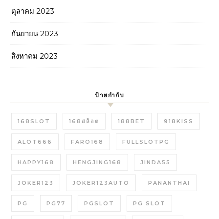
ตุลาคม 2023
กันยายน 2023
สิงหาคม 2023
ป้ายกำกับ
168SLOT
168สล็อต
188BET
918KISS
ALOT666
FARO168
FULLSLOTPG
HAPPY168
HENGJING168
JINDA55
JOKER123
JOKER123AUTO
PANANTHAI
PG
PG77
PGSLOT
PG SLOT