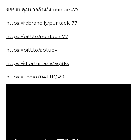
ขอขอบคุณมากอ้างอิง
puntaek77
https://rebrand.ly/puntaek-77
https://bitt.to/puntaek-77
https://bitt.to/aptubv
https://shorturl.asia/Vq8ks
https://t.co/a704JJ1QP0