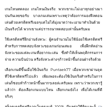
เกมไหนทดลอง เกมไหนเงินจริง: พวกเขาจะไม่เอาทุกอย่างมา
ปนกันเลยขอรับ บางเกมเล่นเพราะเหตุว่าต้องการมองฟีลตอน
เล่นด้วยเครดิตฟรีเฉยๆแต่ไม่ได้มุ่งมาดว่าจะเอามาทำเงินด้วย
เงินจริงๆได้ พวกเขาแค่ปรารถนาทดสอบเท่านั้นครับผม
ใช้เครดิตฟรีฝึกอ่านจังหวะ: ผู้คนจำนวนไม่ใช้น้อยใช้เครดิตฟรี
สำหรับการทดสอบจังหวะของเกมก่อนเสมอ เพื่อฝึกหัดอ่าน
จังหวะของแต่ละเกมที่อยากจะเล่น ซึ่งทำให้เห็นพฤติกรรมการ
จ่าย ความปั่นป่วน หรือจังหวะต่างๆก้าวหน้าขึ้นก่อนฝ่าจริงด้วย
เลือกเกมดีขึ้นเมื่อใช้เงินจริง: Puntaek77 เมื่อพวกเขาผ่านจุด
ที่ใช้เครดิตฟรีไปแล้ว เพียงพอจะต้องใช้เงินจริงสำหรับในการ
เล่นก็ชอบทำก้าวหน้าขึ้นมากๆเลยล่ะครับผม เพราะว่าพวกเขารู้
แล้วว่า ต้องเลือกเกมแบบไหน เลือกเกมยังไง เพื่อได้เกมที่ดี
จริงๆ
สล็อตเครดิตฟรีจากเว็บตรงแท้ 100% มีผลต่อวิธีคิดและก็