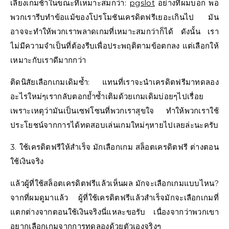
เลี่ยงเกมช้าในขณะที่เหมาะสมกว่า:
pgslot
อย่างที่ผมบอก พอ
พวกเรารีบทำข้อแม้ของโปรโมชันเครดิตฟรีเยอะเกินไป มัน
อาจจะทำให้พวกเราพลาดเกมที่เหมาะสมกว่าก็ได้ ดังนั้น เรา
ไม่มีความจำเป็นที่ต้องรีบเพื่อประพฤติตามข้อตกลง แต่เลือกให้
เหมาะกับเราดีมากกว่า
ติดนิสัยเลือกเกมเดิมซ้ำ: แทนที่เราจะนำเครดิตฟรีมาทดลอง
อะไรใหม่ๆเรากลับตอกย้ำซ้ำเติมด้วยเกมเดิมบ่อยๆไปเรื่อย
เพราะเหตุว่ามันเป็นเซฟโซนที่พวกเราสุขใจ ทำให้พวกเราใช้
ประโยชน์จากการได้ทดสอบเล่นเกมใหม่ๆหายไปเลยล่ะนะครับ
3. ใช้เครดิตฟรีให้สำเร็จ มักเลือกเกม สล็อตเครดิตฟรี ต่างตอน
ใช้เงินจริง
แล้วผู้ที่ใช้สล็อตเครดิตฟรีแล้วเห็นผล มักจะเลือกเกมแบบไหน?
จากที่ผมดูมาแล้ว ผู้ที่ใช้เครดิตฟรีแล้วสำเร็จมักจะเลือกเกมที่
แตกต่างจากตอนใช้เงินจริงนี่แหละขอรับ เนื่องจากว่าพวกเขา
อยากเลือกเกมจากการทดลองด้วยตัวเองจริงๆ