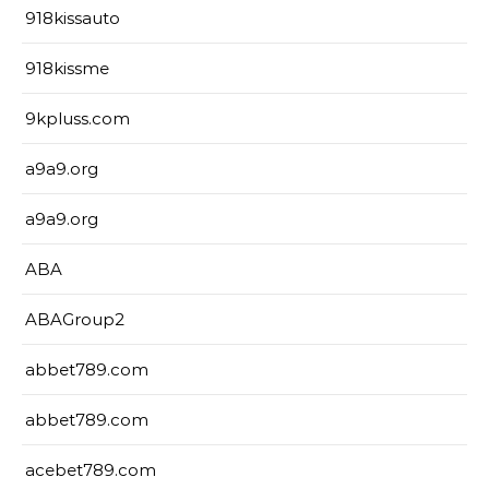
918kissauto
918kissme
9kpluss.com
a9a9.org
a9a9.org
ABA
ABAGroup2
abbet789.com
abbet789.com
acebet789.com