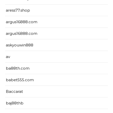
aress77.shop
argus16888.com
argus16888.com
askyouwin888
av
ba88th.com
babet555.com
Baccarat
baj88thb