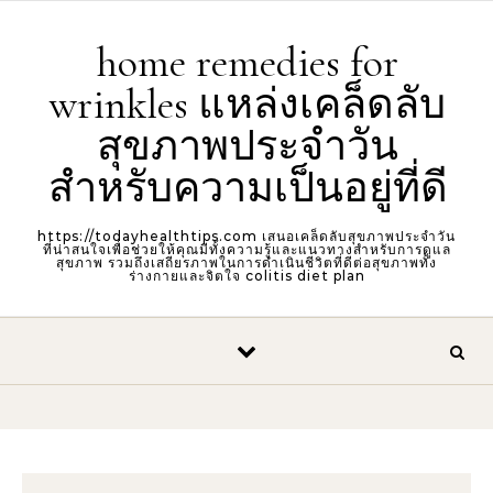
Skip to content
home remedies for
wrinkles แหล่งเคล็ดลับ
สุขภาพประจำวัน
สำหรับความเป็นอยู่ที่ดี
https://todayhealthtips.com เสนอเคล็ดลับสุขภาพประจำวัน
ที่น่าสนใจเพื่อช่วยให้คุณมีทั้งความรู้และแนวทางสำหรับการดูแล
สุขภาพ รวมถึงเสถียรภาพในการดำเนินชีวิตที่ดีต่อสุขภาพทั้ง
ร่างกายและจิตใจ colitis diet plan