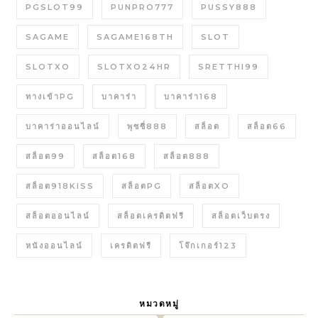
PGSLOT99
PUNPRO777
PUSSY888
SAGAME
SAGAME168TH
SLOT
SLOTXO
SLOTXO24HR
SRETTHI99
ทางเข้าPG
บาคาร่า
บาคาร่า168
บาคาร่าออนไลน์
พุซซี่888
สล็อต
สล็อต66
สล็อต99
สล็อต168
สล็อต888
สล็อต918KISS
สล็อตPG
สล็อตXO
สล็อตออนไลน์
สล็อตเครดิตฟรี
สล็อตเว็บตรง
หนังออนไลน์
เครดิตฟรี
โจ๊กเกอร์123
หมวดหมู่