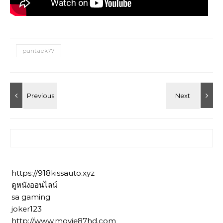
puntaek77
ค้นหาสำหรับ:
https://918kissauto.xyz
ดูหนังออนไลน์
sa gaming
joker123
http://www.movie87hd.com