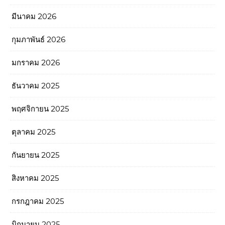
มีนาคม 2026
กุมภาพันธ์ 2026
มกราคม 2026
ธันวาคม 2025
พฤศจิกายน 2025
ตุลาคม 2025
กันยายน 2025
สิงหาคม 2025
กรกฎาคม 2025
มิถุนายน 2025