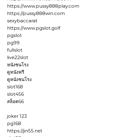
https://www.pussy888play.com
https://pussy888win.com
sexybaccarat
https://www.pgslot.golf
pgslot
pg99
fullslot
live22slot
หนังชนโรง
ดูหนังฟรี
ดูหนังชนโรง
slot168
slot456
สล็อต66
joker 123
pg168
https://jin55.net